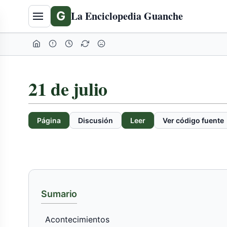
Tabla
G
La Enciclopedia Guanche
de
contenidos
expandida
21 de julio
Página
Discusión
Leer
Ver código fuente
Sumario
Acontecimientos