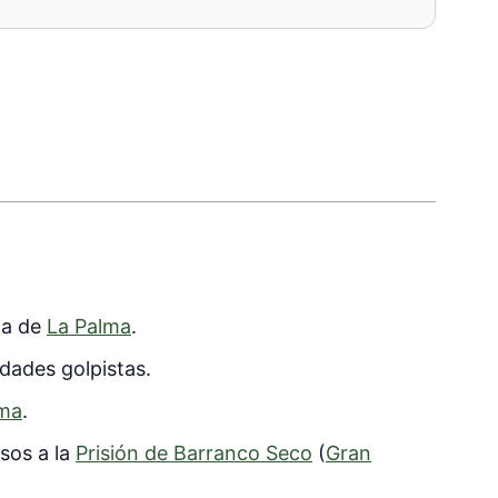
sla de
La Palma
.
idades golpistas.
lma
.
esos a la
Prisión de Barranco Seco
(
Gran