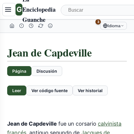
G
Enciclopedia
Guanche
3
Idioma
Jean de Capdeville
Página
Discusión
Leer
Ver código fuente
Ver historial
Jean de Capdeville
fue un corsario
calvinista
francés
, antiguo segundo de
Jacques de