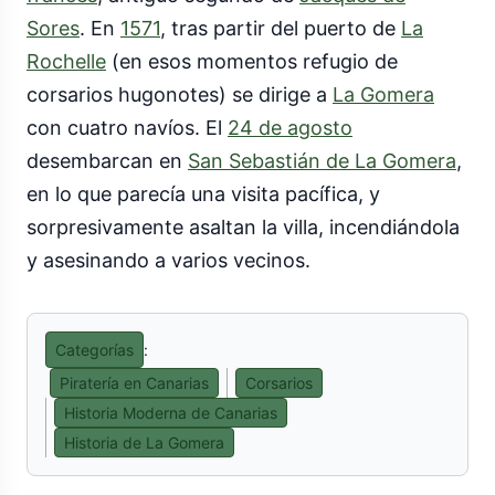
Sores
. En
1571
, tras partir del puerto de
La
Rochelle
(en esos momentos refugio de
corsarios hugonotes) se dirige a
La Gomera
con cuatro navíos. El
24 de agosto
desembarcan en
San Sebastián de La Gomera
,
en lo que parecía una visita pacífica, y
sorpresivamente asaltan la villa, incendiándola
y asesinando a varios vecinos.
Categorías
:
Piratería en Canarias
Corsarios
Historia Moderna de Canarias
Historia de La Gomera