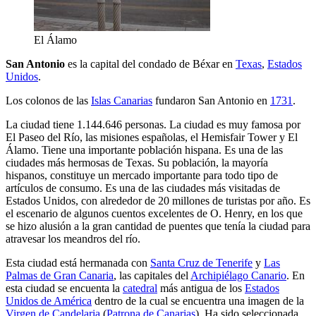
El Álamo
San Antonio
es la capital del condado de Béxar en
Texas
,
Estados
Unidos
.
Los colonos de las
Islas Canarias
fundaron San Antonio en
1731
.
La ciudad tiene 1.144.646 personas. La ciudad es muy famosa por
El Paseo del Río, las misiones españolas, el Hemisfair Tower y El
Álamo. Tiene una importante población hispana. Es una de las
ciudades más hermosas de Texas. Su población, la mayoría
hispanos, constituye un mercado importante para todo tipo de
artículos de consumo. Es una de las ciudades más visitadas de
Estados Unidos, con alrededor de 20 millones de turistas por año. Es
el escenario de algunos cuentos excelentes de O. Henry, en los que
se hizo alusión a la gran cantidad de puentes que tenía la ciudad para
atravesar los meandros del río.
Esta ciudad está hermanada con
Santa Cruz de Tenerife
y
Las
Palmas de Gran Canaria
, las capitales del
Archipiélago Canario
. En
esta ciudad se encuenta la
catedral
más antigua de los
Estados
Unidos de América
dentro de la cual se encuentra una imagen de la
Virgen de Candelaria
(
Patrona de Canarias
). Ha sido seleccionada