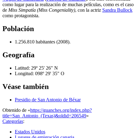
como lugar para la realización de muchas películas, como es el caso
de
Miss Simpatía (Miss Congeniality)
, con la actriz
Sandra Bullock
como protagonista.
Población
1.256.810 habitantes (2008).
Geografía
Latitud: 29º 25' 26" N
Longitud: 098º 29' 35" O
Véase también
Presidio de San Antonio de Béxar
Obtenido de «
https://guanches.org/index.php?
title=San_Antonio_(Texas)&oldid=206549
»
Categorías
:
Estados Unidos
Lugares de emigración canaria