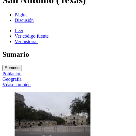
Página
Discusión
Leer
Ver código fuente
Ver historial
Sumario
Sumario
Población
Geografía
Véase también