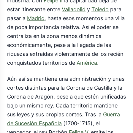
industria. Con
Felipe II
la capitalidad deja de
estar itinerante entre
Valladolid
y
Toledo
para
pasar a
Madrid
, hasta esos momentos una villa
de poca importancia relativa. Así el poder se
centraliza en la zona menos dinámica
económicamente, pese a la llegada de las
riquezas extraídas violentamente de los recién
conquistados territorios de
América
.
Aún así se mantiene una administración y unas
cortes distintas para la Corona de Castilla y la
Corona de Aragón, pese a que estén unificadas
bajo un mismo rey. Cada territorio mantiene
sus leyes y sus propias cortes. Tras la
Guerra
de Sucesión Española
(1700-1715), el
vencedor, el rey Borbón
Felipe V
, emite los