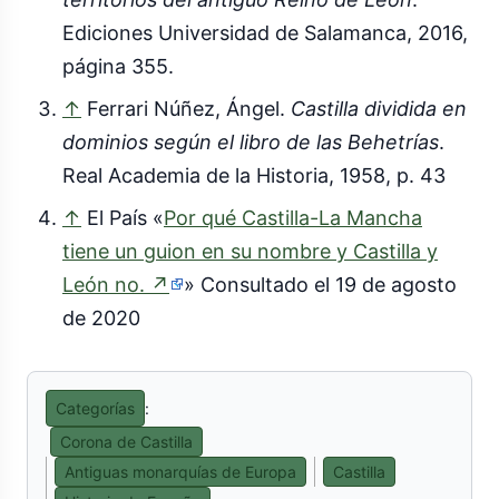
Ediciones Universidad de Salamanca, 2016,
página 355.
↑
Ferrari Núñez, Ángel.
Castilla dividida en
dominios según el libro de las Behetrías
.
Real Academia de la Historia, 1958, p. 43
↑
El País «
Por qué Castilla-La Mancha
tiene un guion en su nombre y Castilla y
(enlace
León no.
↗
» Consultado el 19 de agosto
externo)
de 2020
Categorías
:
Corona de Castilla
Antiguas monarquías de Europa
Castilla