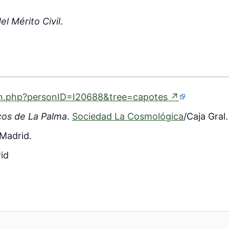
l Mérito Civil
.
(enlace
on.php?personID=I20688&tree=capotes
↗
externo)
cos de La Palma
.
Sociedad La Cosmológica
/Caja Gral
Madrid.
rid