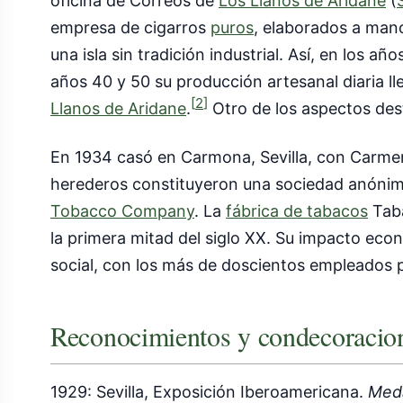
oficina de Correos de
Los Llanos de Aridane
(
empresa de cigarros
puros
, elaborados a man
una isla sin tradición industrial. Así, en los a
años 40 y 50 su producción artesanal diaria l
[
2
]
Llanos de Aridane
.
Otro de los aspectos des
En 1934 casó en Carmona, Sevilla, con Carm
herederos constituyeron una sociedad anónima
Tobacco Company
. La
fábrica de tabacos
Taba
la primera mitad del siglo XX. Su impacto eco
social, con los más de doscientos empleados 
Reconocimientos y condecoracio
1929: Sevilla, Exposición Iberoamericana.
Meda