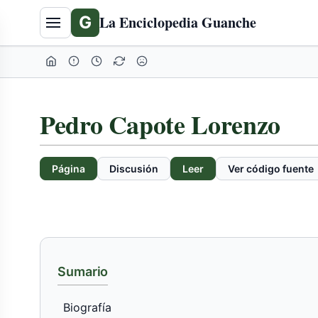
Tabla
G
La Enciclopedia Guanche
de
contenidos
expandida
Pedro Capote Lorenzo
Página
Discusión
Leer
Ver código fuente
Sumario
Biografía