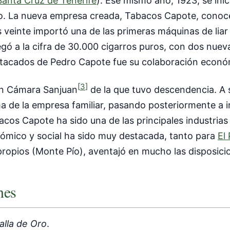
Santa Cruz de Tenerife
). Ese mismo año, 1923, se ini
o. La nueva empresa creada, Tabacos Capote, conoce
ños veinte importó una de las primeras máquinas de liar
legó a la cifra de 30.000 cigarros puros, con dos nue
tacados de Pedro Capote fue su colaboración económ
[
3
]
en Cámara Sanjuan
de la que tuvo descendencia. A 
 de la empresa familiar, pasando posteriormente a i
cos Capote ha sido una de las principales industrias 
nómico y social ha sido muy destacada, tanto para
El
propios (Monte Pío), aventajó en mucho las disposici
nes
lla de Oro
.