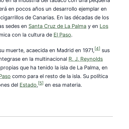
ció en la industria del tabaco con una pequeña
rá en pocos años un desarrollo ejemplar en
 cigarrillos de Canarias. En las décadas de los
vas sedes en
Santa Cruz de La Palma
y en
Los
ica con la cultura de
El Paso
.
[
4
]
su muerte, acaecida en Madrid en 1971,
sus
ntegrase en la multinacional
R. J. Reynolds
propias que ha tenido la isla de La Palma, en
 Paso
como para el resto de la isla. Su política
[
5
]
ones del
Estado
,
en esa materia.