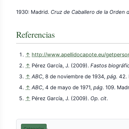
1930: Madrid.
Cruz de Caballero de la Orden de
Referencias
↑
http://www.apellidocapote.eu/getpers
↑
Pérez García, J. (2009).
Fastos biográfi
↑
ABC
, 8 de noviembre de 1934,
pág.
42. 
↑
ABC
, 4 de mayo de 1971,
pág
. 109. Mad
↑
Pérez García, J. (2009).
Op. cit
.
Categorías
: