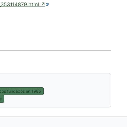
(enlace
0_353114879.html
↗
externo)
ticos fundados en 1985
e