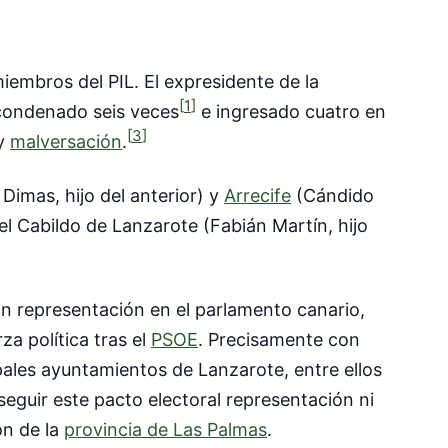
iembros del PIL. El expresidente de la
[
1
]
condenado seis veces
e ingresado cuatro en
[
3
]
y
malversación
.
Dimas, hijo del anterior) y
Arrecife
(Cándido
el Cabildo de Lanzarote (Fabián Martín, hijo
in representación en el parlamento canario,
a política tras el
PSOE
. Precisamente con
pales ayuntamientos de Lanzarote, entre ellos
nseguir este pacto electoral representación ni
ón de la
provincia de Las Palmas
.