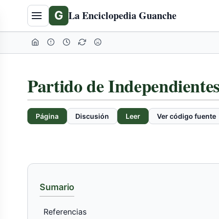
Tabla
G
La Enciclopedia Guanche
de
contenidos
expandida
Partido de Independiente
Página
Discusión
Leer
Ver código fuente
Sumario
Referencias