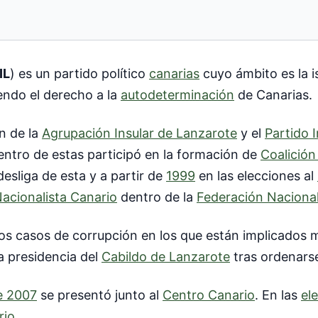
IL
) es un partido político
canarias
cuyo ámbito es la i
endo el derecho a la
autodeterminación
de Canarias.
ón de la
Agrupación Insular de Lanzarote
y el
Partido 
ntro de estas participó en la formación de
Coalición
 desliga de esta y a partir de
1999
en las elecciones al
Nacionalista Canario
dentro de la
Federación Nacional
os casos de corrupción en los que están implicados mi
a presidencia del
Cabildo de Lanzarote
tras ordenars
e 2007
se presentó junto al
Centro Canario
. En las
el
rio
.