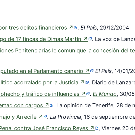
(enlace
r tres delitos financieros
↗
.
El País
, 29/12/2004
externo)
(enlace
rgo de 17 fincas de Dimas Martín
↗
. La voz de Lanza
externo)
iones Penitenciarias le comunique la concesión del t
(enlace
iputado en el Parlamento canario
↗
El País
, 14/01/
externo)
(enlace
tico acorralado por la Justicia
↗
. Diario de Lanza
externo)
(enlace
ohecho y tráfico de influencias
↗
.
El Mundo
, 30/0
externo)
(enlace
bertad con cargos
↗
. La opinión de Tenerife, 28 de
externo)
(enlace
inajo y Arrecife
↗
.
La Provincia
, 16 de septiembre d
externo)
(enlace
 Penal contra José Francisco Reyes
↗
, Viernes 20 