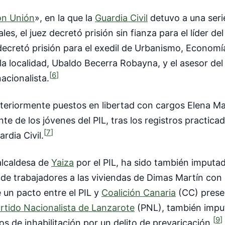
ón Unión
», en la que la
Guardia Civil
detuvo a una seri
es, el juez decretó prisión sin fianza para el líder de
 decretó prisión para el exedil de Urbanismo, Econom
 la localidad, Ubaldo Becerra Robayna, y el asesor de
[
6
]
acionalista.
riormente puestos en libertad con cargos Elena Martín
te de los jóvenes del PIL, tras los registros practica
[
7
]
rdia Civil.
alcaldesa de
Yaiza
por el PIL, ha sido también imputa
s de trabajadores a las viviendas de Dimas Martín con 
e un pacto entre el PIL y
Coalición Canaria
(CC) prese
rtido Nacionalista de Lanzarote
(PNL), también impu
[
9
]
 de inhabilitación por un delito de prevaricación.