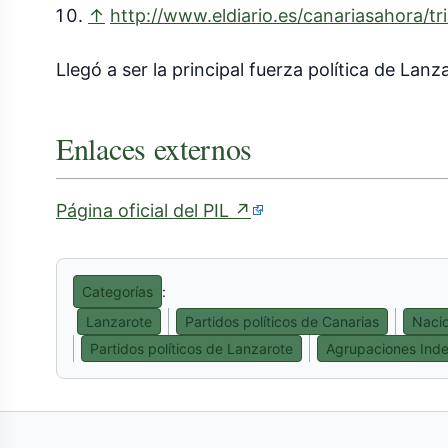
↑
http://www.eldiario.es/canariasahora/t
Llegó a ser la principal fuerza política de Lanz
Enlaces externos
(enlace
Página oficial del PIL
↗
externo)
Categorías
:
Lanzarote
Partidos políticos de Canarias
Nacio
Partidos políticos de Lanzarote
Agrupaciones Inde