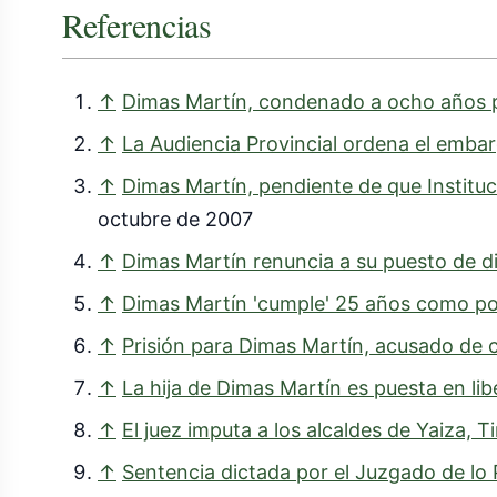
Referencias
↑
Dimas Martín, condenado a ocho años po
↑
La Audiencia Provincial ordena el emba
↑
Dimas Martín, pendiente de que Instituc
octubre de 2007
↑
Dimas Martín renuncia a su puesto de d
↑
Dimas Martín 'cumple' 25 años como polí
↑
Prisión para Dimas Martín, acusado de c
↑
La hija de Dimas Martín es puesta en li
↑
El juez imputa a los alcaldes de Yaiza, T
↑
Sentencia dictada por el Juzgado de lo