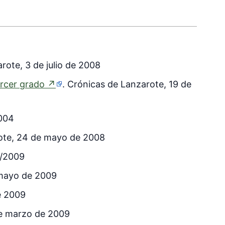
rote, 3 de julio de 2008
(enlace
ercer grado
↗
. Crónicas de Lanzarote, 19 de
externo)
2004
rote, 24 de mayo de 2008
5/2009
 mayo de 2009
e 2009
de marzo de 2009