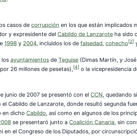
ios casos de
corrupción
en los que están implicados m
dor y expresidente del
Cabildo de Lanzarote
ha sido 
[
2
]
re
1998
y
2004
, incluidos los de
falsedad
,
cohecho
n los
ayuntamientos
de
Teguise
(Dimas Martín, y José 
[
4
]
 por 26 millones de pesetas),
o la vicepresidencia d
e junio de 2007 se presentó con el
CCN
, quedando s
l Cabildo de Lanzarote, donde resultó segunda fuerz
o en dicho
Cabildo
, así como en algunos de los princi
 2008
se presentaró junto a
Coalición Canaria
, sin co
ni en el Congreso de los Diputados, por circunscripci