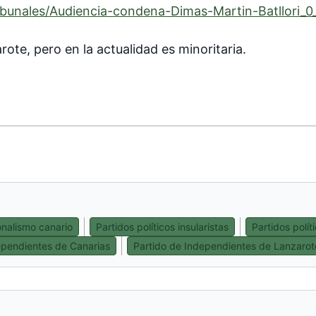
externo)
ribunales/Audiencia-condena-Dimas-Martin-Batllori_
arote, pero en la actualidad es minoritaria.
nalismo canario
Partidos políticos insularistas
Partidos polí
pendientes de Canarias
Partido de Independientes de Lanzarot