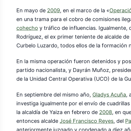
En mayo de
2009
, en el marco de la «
Operaci
en una trama para el cobro de comisiones ilegal
cohecho
y tráfico de influencias. Igualmente,
Rodríguez, el ex primer teniente de alcalde de
Curbelo Luzardo, todos ellos de la formación n
En la misma operación fueron detenidos y poste
partido nacionalista, y Dayrán Muñoz, presiden
de la Unidad Central Operativa (UCO) de la Gua
En septiembre del mismo año,
Gladys Acuña
, 
investiga igualmente por el envío de cuadrilla
la alcaldía de Yaiza en febrero de
2008
, en qu
entonces alcalde
José Francisco Reyes
, del
Pa
anteriormente juzgado y condenado a diez años