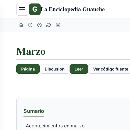
Tabla
G
La Enciclopedia Guanche
de
contenidos
expandida
Marzo
Página
Discusión
Leer
Ver código fuente
Sumario
Acontecimientos en marzo