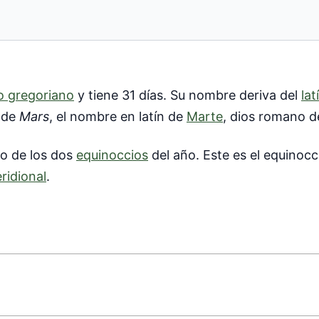
o gregoriano
y tiene 31 días. Su nombre deriva del
lat
a de
Mars
, el nombre en latín de
Marte
, dios romano de
no de los dos
equinoccios
del año. Este es el equinoc
ridional
.