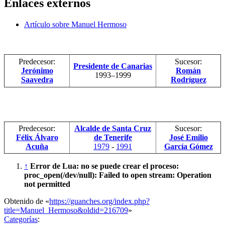
Enlaces externos
Artículo sobre Manuel Hermoso
Predecesor:
Sucesor:
Presidente de Canarias
Jerónimo
Román
1993–1999
Saavedra
Rodríguez
Predecesor:
Alcalde de Santa Cruz
Sucesor:
Félix Álvaro
de Tenerife
José Emilio
Acuña
1979
-
1991
García Gómez
↑
Error de Lua: no se puede crear el proceso:
proc_open(/dev/null): Failed to open stream: Operation
not permitted
Obtenido de «
https://guanches.org/index.php?
title=Manuel_Hermoso&oldid=216709
»
Categorías
: