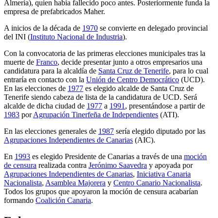
Almería), quien había fallecido poco antes. Posteriormente funda la
empresa de prefabricados Maher.
A inicios de la década de
1970
se convierte en delegado provincial
del INI (
Instituto Nacional de Industria
).
Con la convocatoria de las primeras elecciones municipales tras la
muerte de
Franco
, decide presentar junto a otros empresarios una
candidatura para la alcaldía de
Santa Cruz de Tenerife
, para lo cual
entraría en contacto con la
Unión de Centro Democrático
(UCD).
En las elecciones de
1977
es elegido alcalde de Santa Cruz de
Tenerife siendo cabeza de lista de la candidatura de UCD. Será
alcalde de dicha ciudad de
1977
a
1991
, presentándose a partir de
1983
por
Agrupación Tinerfeña de Independientes
(ATI).
En las elecciones generales de
1987
sería elegido diputado por las
Agrupaciones Independientes de Canarias
(AIC).
En
1993
es elegido Presidente de Canarias a través de una
moción
de censura
realizada contra
Jerónimo Saavedra
y apoyada por
Agrupaciones Independientes de Canarias
,
Iniciativa Canaria
Nacionalista
,
Asamblea Majorera
y
Centro Canario Nacionalista
.
Todos los grupos que apoyaron la moción de censura acabarían
formando
Coalición Canaria
.