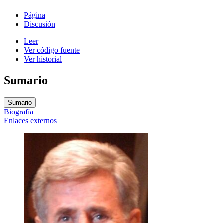
Página
Discusión
Leer
Ver código fuente
Ver historial
Sumario
Sumario
Biografía
Enlaces externos