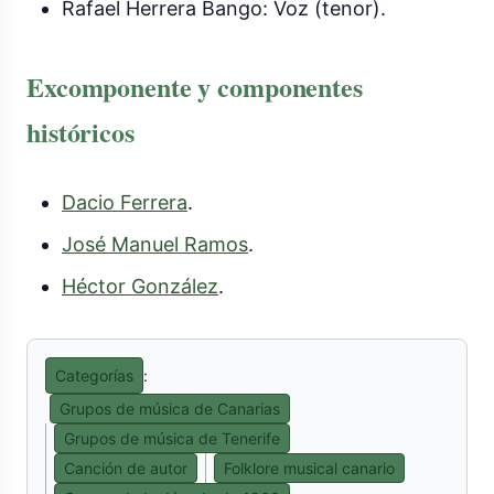
Rafael Herrera Bango: Voz (tenor).
Excomponente y componentes
históricos
Dacio Ferrera
.
José Manuel Ramos
.
Héctor González
.
Categorías
:
Grupos de música de Canarias
Grupos de música de Tenerife
Canción de autor
Folklore musical canario