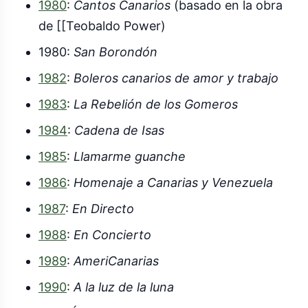
1980
:
Cantos Canarios
(basado en la obra
de [[Teobaldo Power)
1980:
San Borondón
1982
:
Boleros canarios de amor y trabajo
1983
:
La Rebelión de los Gomeros
1984
:
Cadena de Isas
1985
:
Llamarme guanche
1986
:
Homenaje a Canarias y Venezuela
1987
:
En Directo
1988
:
En Concierto
1989
:
AmeriCanarias
1990
:
A la luz de la luna