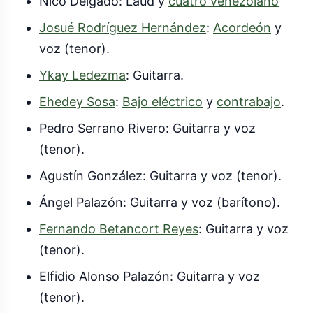
Nico Delgado: Laúd y
cuatro venezolano
Josué Rodríguez Hernández
:
Acordeón
y
voz (tenor).
Ykay Ledezma
: Guitarra.
Ehedey Sosa
:
Bajo eléctrico
y
contrabajo
.
Pedro Serrano Rivero: Guitarra y voz
(tenor).
Agustín González: Guitarra y voz (tenor).
Ángel Palazón: Guitarra y voz (barítono).
Fernando Betancort Reyes
: Guitarra y voz
(tenor).
Elfidio Alonso Palazón: Guitarra y voz
(tenor).