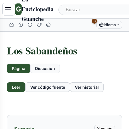
Tabla
G
Enciclopedia
de
Guanche
contenidos
3
Idioma
colapsada
Los Sabandeños
Página
Discusión
Leer
Ver código fuente
Ver historial
Sumario
Sumario