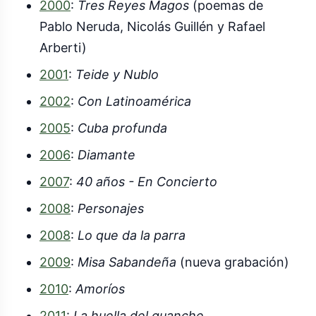
2000
:
Tres Reyes Magos
(poemas de
Pablo Neruda, Nicolás Guillén y Rafael
Arberti)
2001
:
Teide y Nublo
2002
:
Con Latinoamérica
2005
:
Cuba profunda
2006
:
Diamante
2007
:
40 años - En Concierto
2008
:
Personajes
2008
:
Lo que da la parra
2009
:
Misa Sabandeña
(nueva grabación)
2010
:
Amoríos
2011
:
La huella del guanche