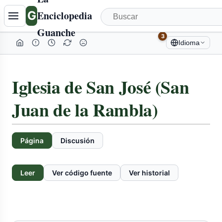
Tabla
G
Enciclopedia
de
Guanche
contenidos
3
Idioma
colapsada
Iglesia de San José (San
Juan de la Rambla)
Página
Discusión
Leer
Ver código fuente
Ver historial