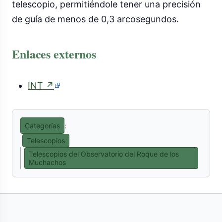
telescopio, permitiéndole tener una precisión
de guía de menos de 0,3 arcosegundos.
Enlaces externos
(enlace
INT
↗
externo)
Categorías
:
Telescopios
Telescopios del Observatorio del Roque de los
Muchachos