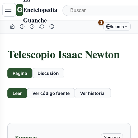
Tabla
G
Enciclopedia
de
Guanche
contenidos
3
Idioma
colapsada
Telescopio Isaac Newton
Página
Discusión
Leer
Ver código fuente
Ver historial
Sumario
Sumario