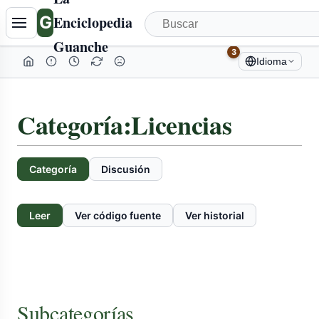
G
Enciclopedia
Guanche
3
Idioma
Categoría
:
Licencias
Categoría
Discusión
Leer
Ver código fuente
Ver historial
Subcategorías