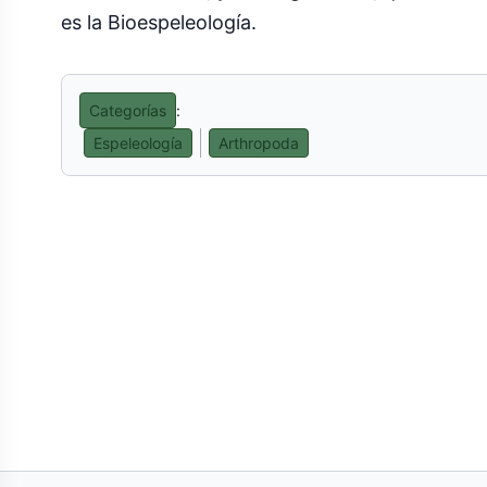
es la Bioespeleología.
Categorías
:
Espeleología
Arthropoda