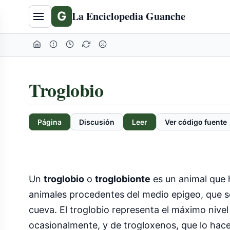
G
La Enciclopedia Guanche
Troglobio
Página
Discusión
Leer
Ver código fuente
Un
troglobio
o
troglobionte
es un animal que h
animales procedentes del medio epigeo, que s
cueva. El troglobio representa el máximo nive
ocasionalmente, y de trogloxenos, que lo hac