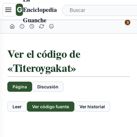
G
Enciclopedia
Guanche
3
Ver el código de
«Titeroygakat»
Página
Discusión
Leer
Ver código fuente
Ver historial