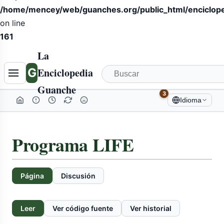
/home/mencey/web/guanches.org/public_html/encicloped
on line
161
La
G
Enciclopedia
Guanche
3
Idioma
Programa LIFE
Página
Discusión
Leer
Ver código fuente
Ver historial