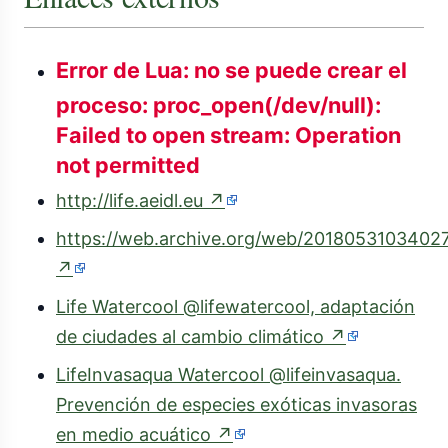
Error de Lua: no se puede crear el
proceso: proc_open(/dev/null):
Failed to open stream: Operation
not permitted
(enlace
http://life.aeidl.eu
↗
externo)
https://web.archive.org/web/20180531034027/
(enlace
↗
externo)
Life Watercool @lifewatercool, adaptación
(enlace
de ciudades al cambio climático
↗
externo)
LifeInvasaqua Watercool @lifeinvasaqua.
Prevención de especies exóticas invasoras
(enlace
en medio acuático
↗