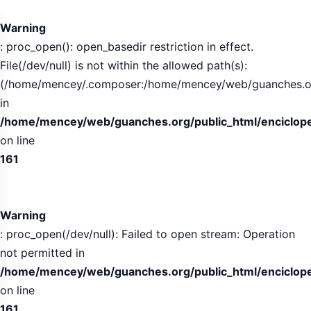
Tabla
de
Warning
contenidos
: proc_open(): open_basedir restriction in effect.
expandida
File(/dev/null) is not within the allowed path(s):
(/home/mencey/.composer:/home/mencey/web/guanches.org/
in
/home/mencey/web/guanches.org/public_html/encicloped
on line
161
Warning
: proc_open(/dev/null): Failed to open stream: Operation
not permitted in
/home/mencey/web/guanches.org/public_html/encicloped
on line
161