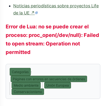
externo)
Noticias periodísticas sobre proyectos Life
(enlace
de la UE
↗
externo)
Error de Lua: no se puede crear el
proceso: proc_open(/dev/null): Failed
to open stream: Operation not
permitted
Categorías
:
Páginas con errores en secuencias de órdenes
Medio ambiente
Unión Europea
Conservacionismo