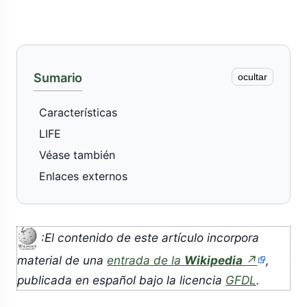
Sumario
ocultar
Características
LIFE
Véase también
Enlaces externos
:El contenido de este artículo incorpora
(enlace
material de una
entrada de la
Wikipedia
↗
,
externo)
publicada en español bajo la licencia
GFDL
.