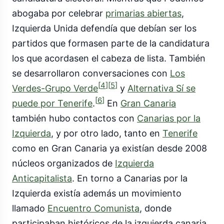
abogaba por celebrar
primarias abiertas
,
Izquierda Unida defendía que debían ser los
partidos que formasen parte de la candidatura
los que acordasen el cabeza de lista. También
se desarrollaron conversaciones con
Los
[
4
]
[
5
]
Verdes-Grupo Verde
y
Alternativa Sí se
[
6
]
puede por Tenerife
.
En
Gran Canaria
también hubo contactos con
Canarias por la
Izquierda
, y por otro lado, tanto en
Tenerife
como en Gran Canaria ya existían desde 2008
núcleos organizados de
Izquierda
Anticapitalista
. En torno a Canarias por la
Izquierda existía además un movimiento
llamado
Encuentro Comunista
, donde
participaban históricos de la izquierda canaria