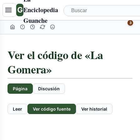
G
Enciclopedia
Guanche
3
Ver el código de «La
Gomera»
Página
Discusión
Leer
Ver código fuente
Ver historial