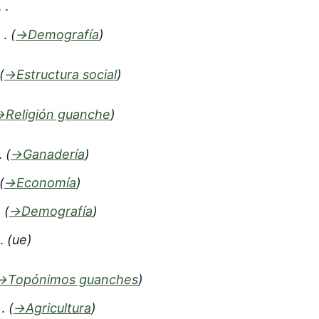
→
Demografía
→
Estructura social
→
Religión guanche
→
Ganadería
→
Economía
→
Demografía
ue
→
Topónimos guanches
→
Agricultura