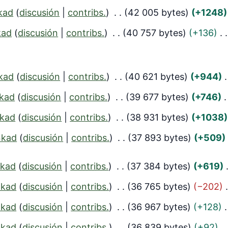
kad
discusión
contribs.
42 005 bytes
+1248
kad
discusión
contribs.
40 757 bytes
+136
kad
discusión
contribs.
40 621 bytes
+944
kad
discusión
contribs.
39 677 bytes
+746
kad
discusión
contribs.
38 931 bytes
+1038
nkad
discusión
contribs.
37 893 bytes
+509
kad
discusión
contribs.
37 384 bytes
+619
nkad
discusión
contribs.
36 765 bytes
−202
nkad
discusión
contribs.
36 967 bytes
+128
nkad
discusión
contribs.
36 839 bytes
+92