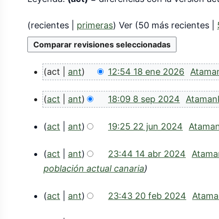
(
recientes
|
primeras
) Ver (
50 más recientes
|
act
ant
12:54 18 ene 2026
Atama
1
S
act
ant
18:09 8 sep 2024
Ataman
8
i
8
S
n
e
act
ant
19:25 22 jun 2024
Atama
s
i
r
n
2
n
e
e
e
act
ant
23:44 14 abr 2024
Atama
2
r
s
p
1
2
población actual canaria
j
e
u
2
4
0
s
u
m
0
act
ant
23:43 20 feb 2024
Atama
a
2
u
e
n
2
2
b
m
6
n