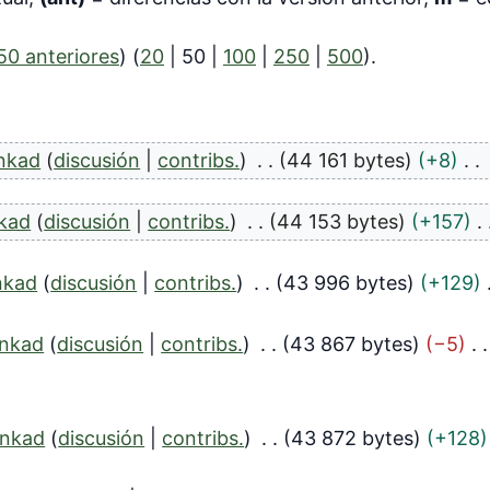
50 anteriores
) (
20
|
50
|
100
|
250
|
500
).
nkad
discusión
contribs.
44 161 bytes
+8
kad
discusión
contribs.
44 153 bytes
+157
nkad
discusión
contribs.
43 996 bytes
+129
nkad
discusión
contribs.
43 867 bytes
−5
nkad
discusión
contribs.
43 872 bytes
+128