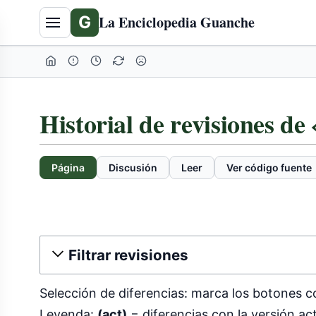
G
La Enciclopedia Guanche
Historial de revisiones d
Página
Discusión
Leer
Ver código fuente
Filtrar revisiones
Selección de diferencias: marca los botones c
Leyenda:
(act)
= diferencias con la versión ac