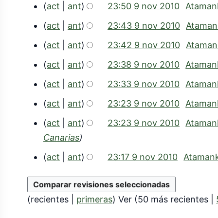
act
ant
23:50 9 nov 2010
Ataman
1
e
n
S
0
act
ant
23:43 9 nov 2010
Ataman
s
o
i
u
act
ant
23:42 9 nov 2010
Ataman
v
n
m
r
2
act
ant
23:38 9 nov 2010
Ataman
e
e
0
act
ant
23:33 9 nov 2010
Ataman
n
s
1
d
act
ant
23:23 9 nov 2010
Ataman
u
0
e
m
act
ant
23:23 9 nov 2010
Ataman
e
e
Canarias
d
n
act
ant
23:17 9 nov 2010
Ataman
i
d
c
e
i
e
(
recientes
|
primeras
) Ver (
50 más recientes
|
ó
d
n