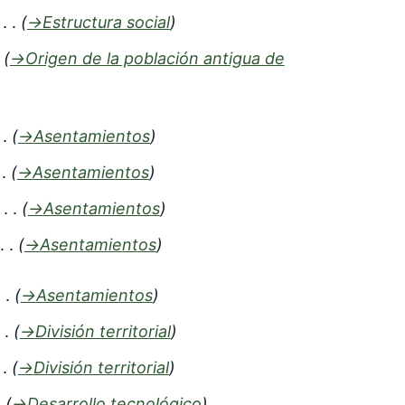
→
Estructura social
→
Origen de la población antigua de
→
Asentamientos
→
Asentamientos
→
Asentamientos
→
Asentamientos
→
Asentamientos
→
División territorial
→
División territorial
→
Desarrollo tecnológico