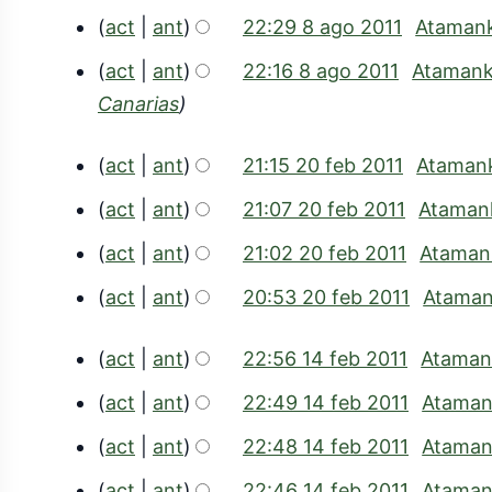
a
i
i
n
act
ant
22:29 8 ago 2011
Ataman
1
g
c
ó
act
ant
22:16 8 ago 2011
Ataman
i
o
n
Canarias
ó
2
n
0
act
ant
21:15 20 feb 2011
Ataman
1
2
act
ant
21:07 20 feb 2011
Ataman
1
0
act
ant
21:02 20 feb 2011
Ataman
f
act
ant
20:53 20 feb 2011
Atama
e
b
act
ant
22:56 14 feb 2011
Ataman
2
1
act
ant
22:49 14 feb 2011
Atama
0
4
act
ant
22:48 14 feb 2011
Atama
1
f
act
ant
22:46 14 feb 2011
Atama