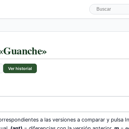
e «Guanche»
Ver historial
orrespondientes a las versiones a comparar y pulsa In
tual,
(ant)
= diferencias con la versión anterior,
m
= e