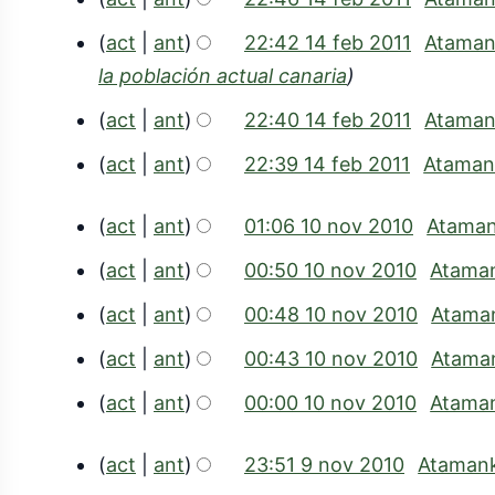
1
e
b
act
ant
22:42 14 feb 2011
Atama
la población actual canaria
2
0
act
ant
22:40 14 feb 2011
Atama
1
act
ant
22:39 14 feb 2011
Ataman
1
act
ant
01:06 10 nov 2010
Atama
1
act
ant
00:50 10 nov 2010
Atama
0
act
ant
00:48 10 nov 2010
Atama
n
act
ant
00:43 10 nov 2010
Atama
o
S
v
act
ant
00:00 10 nov 2010
Atama
i
2
n
act
ant
23:51 9 nov 2010
Ataman
0
r
9