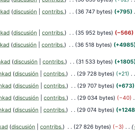
nkad
discusión
contribs.
36 747 bytes
+795
nkad
discusión
contribs.
35 952 bytes
−566
kad
discusión
contribs.
36 518 bytes
+4985
nkad
discusión
contribs.
31 533 bytes
+1805
nkad
discusión
contribs.
29 728 bytes
+21
nkad
discusión
contribs.
29 707 bytes
+673
nkad
discusión
contribs.
29 034 bytes
−40
nkad
discusión
contribs.
29 074 bytes
+1248
kad
discusión
contribs.
27 826 bytes
−3