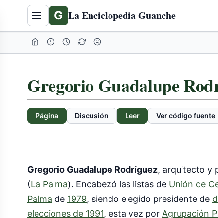
G
La Enciclopedia Guanche
Gregorio Guadalupe Rodr
Página
Discusión
Leer
Ver código fuente
Gregorio Guadalupe Rodríguez
, arquitecto y
(
La Palma
). Encabezó las listas de
Unión de C
Palma
de
1979
, siendo elegido presidente de
d
elecciones de 1991
, esta vez por
Agrupación P