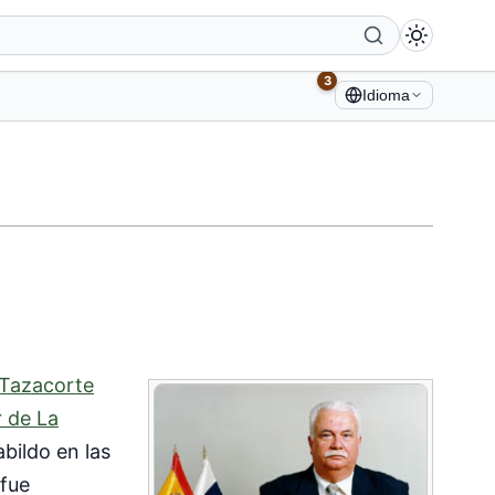
3
Idioma
Tazacorte
r de La
abildo en las
 fue