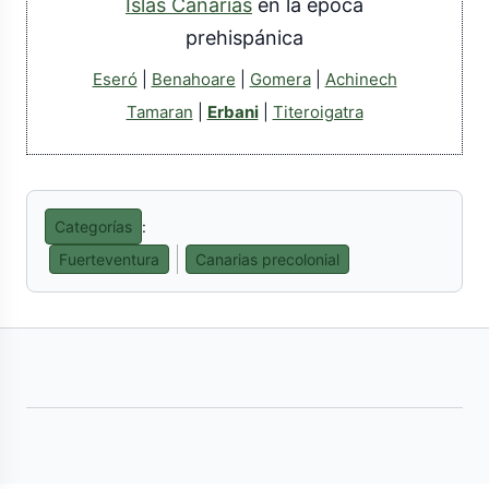
Islas Canarias
en la época
prehispánica
Eseró
|
Benahoare
|
Gomera
|
Achinech
Tamaran
|
Erbani
|
Titeroigatra
Categorías
:
Fuerteventura
Canarias precolonial