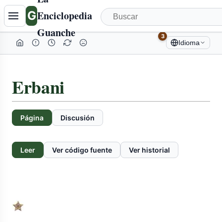
G
Enciclopedia
Guanche
3
Idioma
Erbani
Página
Discusión
Leer
Ver código fuente
Ver historial