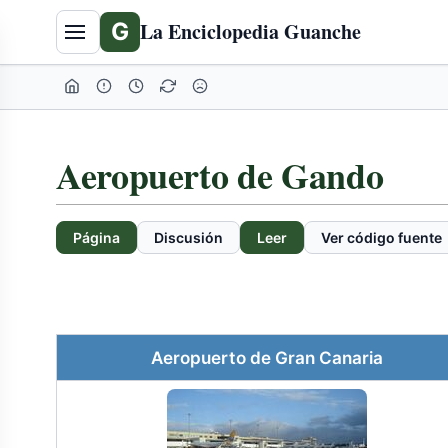
G
La Enciclopedia Guanche
Aeropuerto de Gando
Página
Discusión
Leer
Ver código fuente
Aeropuerto de Gran Canaria