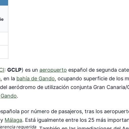
ie
CI
:
GCLP
) es un
aeropuerto
español de segunda categ
a
, en la
bahía de Gando
, ocupando superficie de los m
 del aeródromo de utilización conjunta Gran Canaria
e
Gando
.
 española por número de pasajeros, tras los aeropuer
y
Málaga
. Está igualmente entre los 25 más importa
erencia requerida
. También en las inmediaciones del A