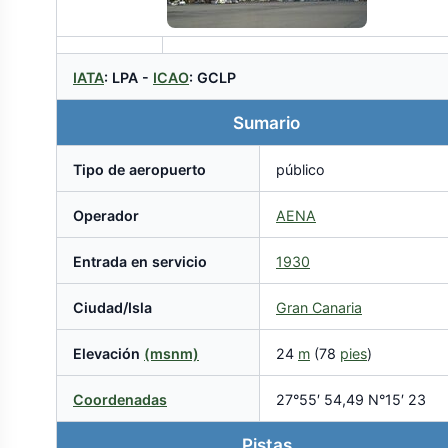
IATA
: LPA -
ICAO
: GCLP
Sumario
Tipo de aeropuerto
público
Operador
AENA
Entrada en servicio
1930
Ciudad/Isla
Gran Canaria
Elevación
(msnm)
24
m
(78
pies
)
Coordenadas
27°55′ 54,49 N°15′ 23
Pistas