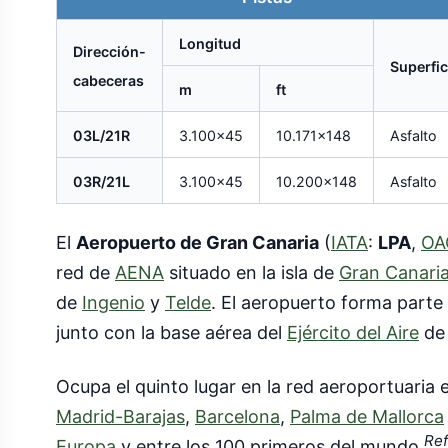
Longitud
Dirección-
Superfic
cabeceras
m
ft
03L/21R
3.100x45
10.171x148
Asfalto
03R/21L
3.100x45
10.200x148
Asfalto
El
Aeropuerto de Gran Canaria
(
IATA
:
LPA
,
OA
red de
AENA
situado en la isla de
Gran Canari
de
Ingenio
y
Telde
. El aeropuerto forma parte
junto con la base aérea del
Ejército del Aire
d
Ocupa el quinto lugar en la red aeroportuaria
Madrid-Barajas
,
Barcelona
,
Palma de Mallorca
Ref
Europa
y entre los 100 primeros del mundo