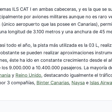
stemas ILS CAT I en ambas cabeceras, y es la que se s
rincipalmente por aviones militares aunque no es raro
as (único aeropuerto que las posee en Canarias), per
na longitud de 3.100 metros y una anchura de 45 me
i todo el año, la pista más utilizada es la 03 L, rea
o obstante se pueden realizar aproximaciones instrum
ones, éste ha ido en constante crecimiento desde el 
 los 9.000.000 a 10.400.000 pasajeros. La mayoría de
mania
y
Reino Unido
, destacando igualmente el tráfic
 por 3 compañías,
Binter Canarias
,
Naysa
e
Islas Airw