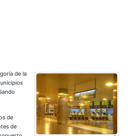
oría de la
unicipios
/Gando
tos de
ntes de
eropuerto